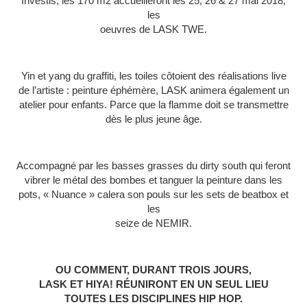
Investis, les 170 m2 accueilleront les 25, 26 & 27 mai 2018,
les
oeuvres de LASK TWE.
Yin et yang du graffiti, les toiles côtoient des réalisations live
de l’artiste : peinture éphémère, LASK animera également un
atelier pour enfants. Parce que la flamme doit se transmettre
dès le plus jeune âge.
Accompagné par les basses grasses du dirty south qui feront
vibrer le métal des bombes et tanguer la peinture dans les
pots, « Nuance » calera son pouls sur les sets de beatbox et
les
seize de NEMIR.
OU COMMENT, DURANT TROIS JOURS,
LASK ET HIYA! RÉUNIRONT EN UN SEUL LIEU
TOUTES LES DISCIPLINES HIP HOP.