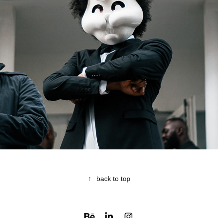
RÊVØLT
2018
↑
back to top